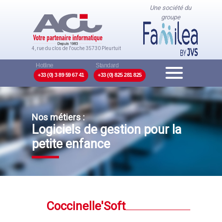
Une société du
groupe
4, rue du clos de l'ouche
35730 Pleurtuit
+33 (0) 3 89 59 67 41
+33 (0) 825 281 825
Nos métiers :
Logiciels de gestion pour la
petite enfance
Coccinelle'Soft