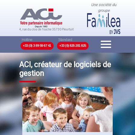
Une société du
groupe
4, rue du clos de l'ouche
35730 Pleurtuit
+33 (0) 3 89 59 67 41
+33 (0) 825 281 825
ACI, créateur de logiciels de
gestion